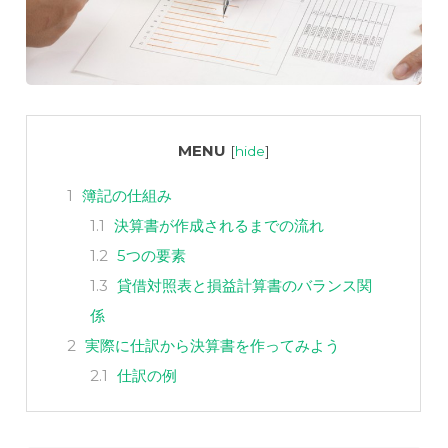
MENU
[
hide
]
1
簿記の仕組み
1.1
決算書が作成されるまでの流れ
1.2
5つの要素
1.3
貸借対照表と損益計算書のバランス関
係
2
実際に仕訳から決算書を作ってみよう
2.1
仕訳の例