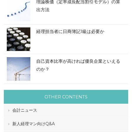
理論株価（定率成長配当割引モデル）の算
出方法
経理担当者に日商簿記1級は必要か
自己資本比率が高ければ優良企業といえる
のか？
OTHER CONTENTS
会計ニュース
新人経理マン向けQ&A