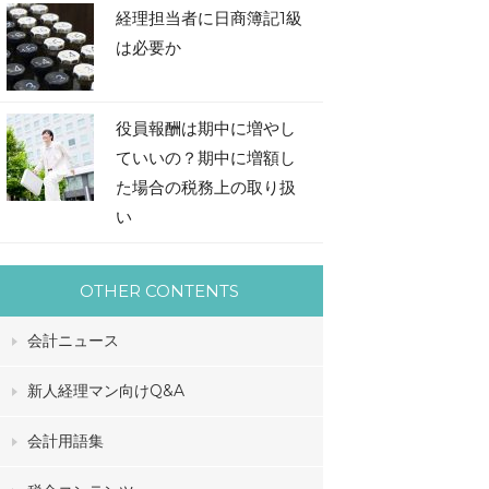
経理担当者に日商簿記1級
は必要か
役員報酬は期中に増やし
ていいの？期中に増額し
た場合の税務上の取り扱
い
OTHER CONTENTS
会計ニュース
新人経理マン向けQ&A
会計用語集